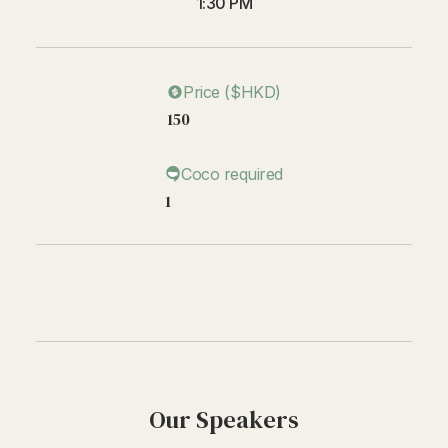
1:30 PM
Price ($HKD)
150
Coco required
1
Our Speakers