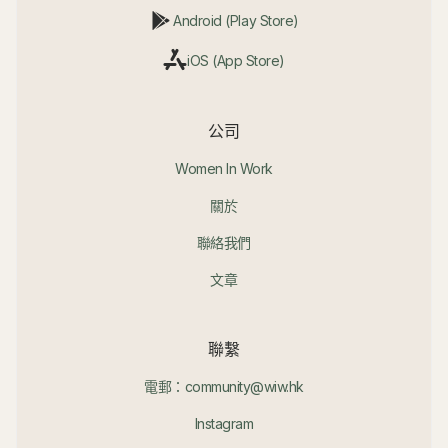
Android (Play Store)
iOS (App Store)
公司
Women In Work
關於
聯絡我們
文章
聯繫
電郵：community@wiw.hk
Instagram