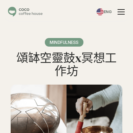
ENG
MINDFULNESS
頌缽空靈鼓x冥想工
作坊