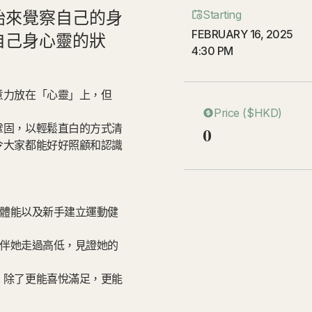
始來覺察自己的身
Starting
FEBRUARY 16, 2025
自己身心靈的狀
4:30 PM
。
意力放在「心靈」上，但
Price ($HKD)
鞏固，以輕鬆直白的方式清
0
令大家都能好好照顧和認識
態體能以及新手建立運動健
陪伴她走過高低，見證她的
，除了更能喜悅滿足，更能