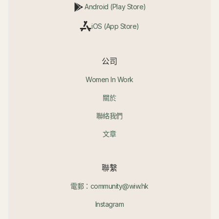
Android (Play Store)
iOS (App Store)
公司
Women In Work
關於
聯絡我們
文章
聯繫
電郵：community@wiw.hk
Instagram