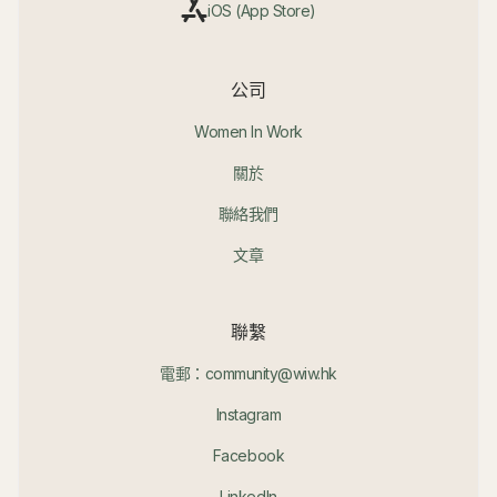
iOS (App Store)
公司
Women In Work
關於
聯絡我們
文章
聯繫
電郵：community@wiw.hk
Instagram
Facebook
LinkedIn