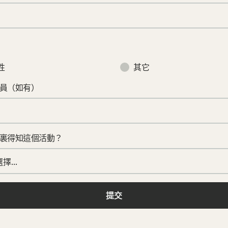
性
其它
員（如有）
裏得知這個活動？