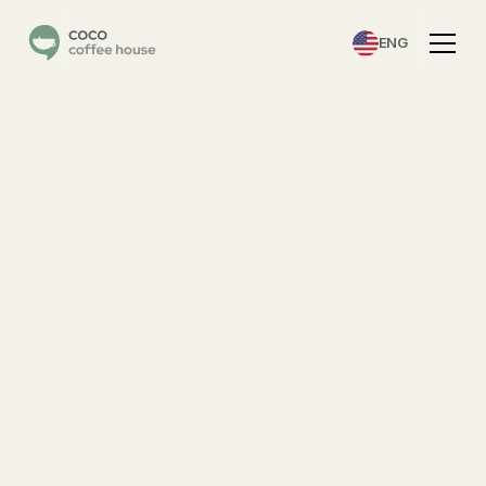
ENG
註
冊
成
功
！
立
即
下
載